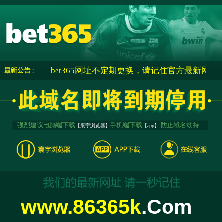
bet365网址不定期更换，请记住官方最新网址: www
强烈建议电脑端下载
手机端下载
防止域名劫持
【寰宇浏览器】
【app】
www.86365k
.Com